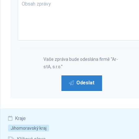
Vaše zpráva bude odeslána firmě “Ar-
stA, s.r.o.”
Odeslat
Kraje
Jihomoravský kraj