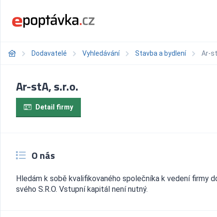
Dodavatelé
Vyhledávání
Stavba a bydlení
Ar-st
Ar-stA, s.r.o.
Detail firmy
O nás
Hledám k sobě kvalifikovaného společníka k vedení firmy d
svého S.R.O. Vstupní kapitál není nutný.