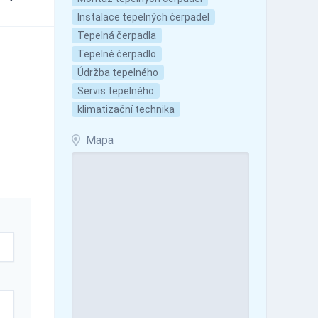
Instalace tepelných čerpadel
Tepelná čerpadla
Tepelné čerpadlo
Údržba tepelného
Servis tepelného
klimatizační technika
Mapa