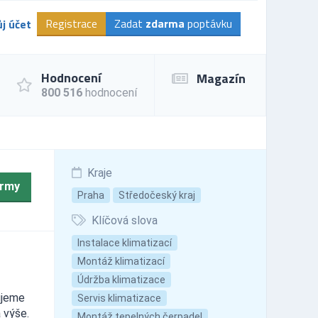
Registrace
Zadat
zdarma
poptávku
j účet
Hodnocení
Magazín
800 516
hodnocení
Kraje
irmy
Praha
Středočeský kraj
Klíčová slova
Instalace klimatizací
Montáž klimatizací
Údržba klimatizace
ujeme
Servis klimatizace
 výše.
Montáž tepelných čerpadel