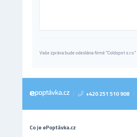
Vaše zpráva bude odeslána firmě “Coldspot s.r.o.”
+420 251 510 908
|
|
Co je ePoptávka.cz