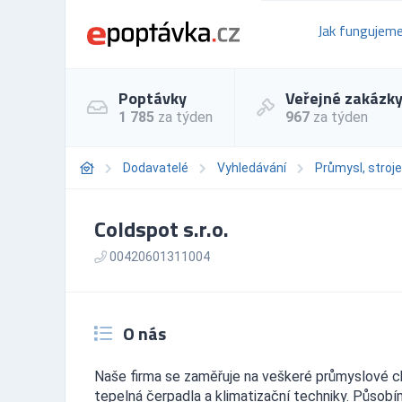
Jak fungujem
Poptávky
Veřejné zakázk
1 785
za týden
967
za týden
Dodavatelé
Vyhledávání
Průmysl, stroje
Coldspot s.r.o.
00420601311004
O nás
Naše firma se zaměřuje na veškeré průmyslové chl
tepelná čerpadla a klimatizační techniky. Působí