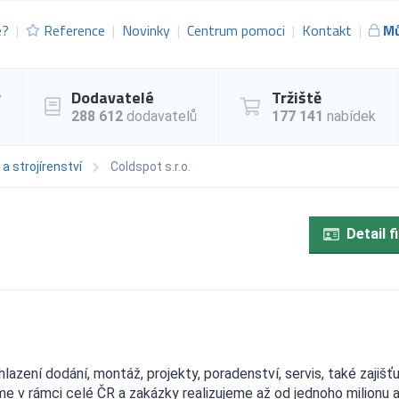
e?
Reference
Novinky
Centrum pomoci
Kontakt
Mů
y
Dodavatelé
Tržiště
288 612
dodavatelů
177 141
nabídek
 a strojírenství
Coldspot s.r.o.
Detail f
azení dodání, montáž, projekty, poradenství, servis, také zajišť
me v rámci celé ČR a zakázky realizujeme až od jednoho milionu a