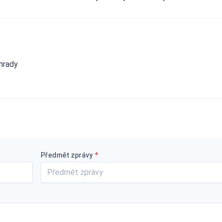
hrady
Předmět zprávy
*