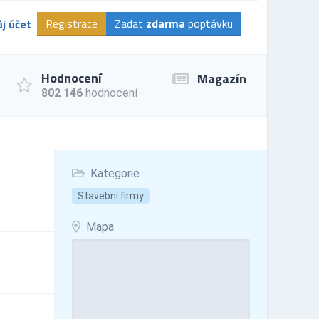
Registrace
Zadat
zdarma
poptávku
j účet
Hodnocení
Magazín
802 146
hodnocení
Kategorie
Stavební firmy
Mapa