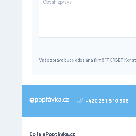
Vaše zpráva bude odeslána firmě “TORBET Konstru
+420 251 510 908
|
|
Co je ePoptávka.cz