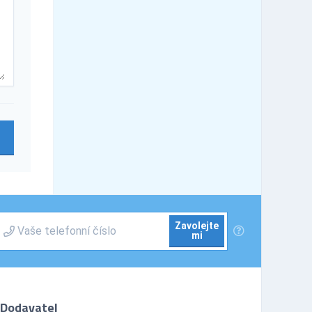
Zavolejte
mi
Dodavatel