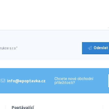
Odeslat
kce s.r.o.”
Chcete nové obchodní
info@epoptavka.cz
příležitosti?
Poptávající