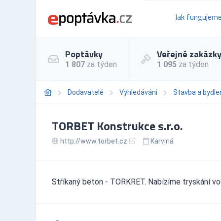
Jak fungujem
Poptávky
Veřejné zakázk
1 807
za týden
1 095
za týden
Dodavatelé
Vyhledávání
Stavba a bydle
TORBET Konstrukce s.r.o.
http://www.torbet.cz
Karviná
Stříkaný beton - TORKRET. Nabízíme tryskání vo