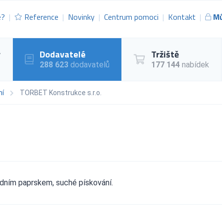
e?
Reference
Novinky
Centrum pomoci
Kontakt
Mů
y
Dodavatelé
Tržiště
288 623
dodavatelů
177 144
nabídek
ní
TORBET Konstrukce s.r.o.
dním paprskem, suché pískování.