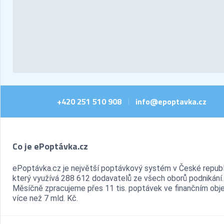
+420 251 510 908
info@epoptavka.cz
|
Co je ePoptávka.cz
ePoptávka.cz je největší poptávkový systém v České republ
který využívá 288 612 dodavatelů ze všech oborů podnikání.
Měsíčně zpracujeme přes 11 tis. poptávek ve finančním ob
více než 7 mld. Kč.