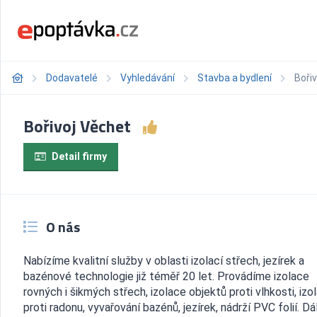
Dodavatelé
Vyhledávání
Stavba a bydlení
Boři
Bořivoj Věchet
Detail firmy
O nás
Nabízíme kvalitní služby v oblasti izolací střech, jezírek a
bazénové technologie již téměř 20 let. Provádíme izolace
rovných i šikmých střech, izolace objektů proti vlhkosti, izo
proti radonu, vyvařování bazénů, jezírek, nádrží PVC folií. Dá