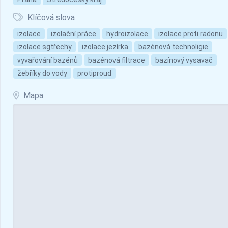
Klíčová slova
izolace
izolační práce
hydroizolace
izolace proti radonu
izolace sgtřechy
izolace jezírka
bazénová technoligie
vyvařování bazénů
bazénová filtrace
bazínový vysavač
žebříky do vody
protiproud
Mapa