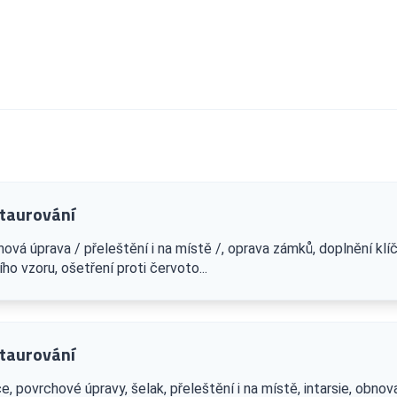
staurování
vá úprava / přeleštění i na místě /, oprava zámků, doplnění klíč
o vzoru, ošetření proti červoto...
staurování
, povrchové úpravy, šelak, přeleštění i na místě, intarsie, obnov