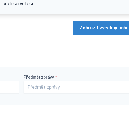
 proti červotoči,
Zobrazit všechny nabí
Předmět zprávy
*