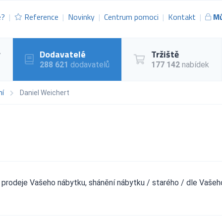
e?
Reference
Novinky
Centrum pomoci
Kontakt
Mů
y
Dodavatelé
Tržiště
288 621
dodavatelů
177 142
nabídek
ní
Daniel Weichert
 prodeje Vašeho nábytku, shánění nábytku / starého / dle Vašeh