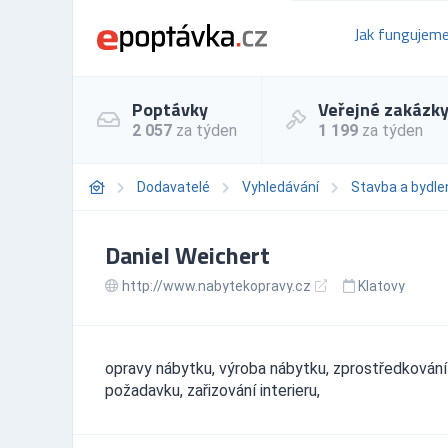
Jak fungujem
Poptávky
Veřejné zakázk
2 057
za týden
1 199
za týden
Dodavatelé
Vyhledávání
Stavba a bydle
Daniel Weichert
http://www.nabytekopravy.cz
Klatovy
opravy nábytku, výroba nábytku, zprostředkování
požadavku, zařizování interieru,