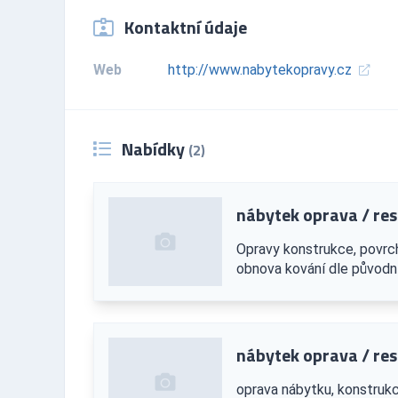
Kontaktní údaje
Web
http://www.nabytekopravy.cz
Nabídky
(2)
nábytek oprava / re
Opravy konstrukce, povrcho
obnova kování dle původníh
nábytek oprava / re
oprava nábytku, konstrukce