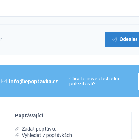
Odeslat
t”
Chcete nové obchodní
info@epoptavka.cz
příležitosti?
Poptávající
Zadat poptávku
Vyhledat v poptávkách