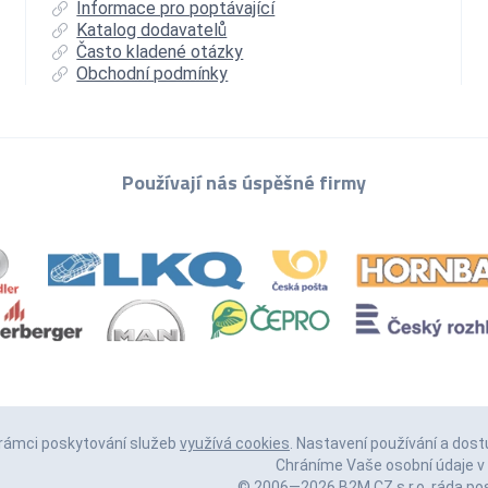
Informace pro poptávající
Katalog dodavatelů
Často kladené otázky
Obchodní podmínky
Používají nás úspěšné firmy
 rámci poskytování služeb
využívá cookies
. Nastavení používání a dost
Chráníme Vaše osobní údaje v 
© 2006—2026 B2M.CZ s.r.o. ráda
po