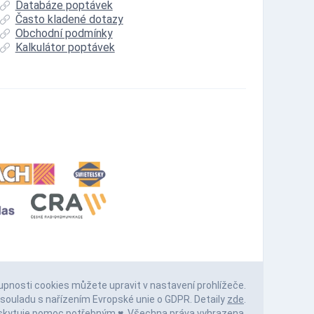
Databáze poptávek
Často kladené dotazy
Obchodní podmínky
Kalkulátor poptávek
upnosti cookies můžete upravit v nastavení prohlížeče.
souladu s nařízením Evropské unie o GDPR. Detaily
zde
.
skytuje pomoc
potřebným ♥️. Všechna práva vyhrazena.