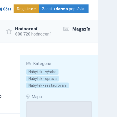
Registrace
Zadat
zdarma
poptávku
j účet
Hodnocení
Magazín
800 720
hodnocení
Kategorie
Nábytek - výroba
Nábytek - oprava
Nábytek - restaurování
o
Mapa